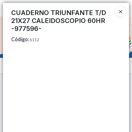
Ingresar a la Tienda
CUADERNO TRIUNFANTE T/D
21X27 CALEIDOSCOPIO 60HR
CÓMO COMPRAR
-977596-
Código
:
QUIÉNES SOMOS
6112
TIENDA MINORISTA
Menú
CONTACTO
Lista vacía