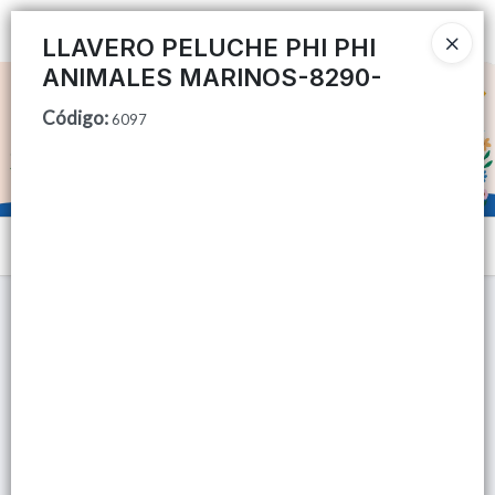
Ingresar a la Tienda
LLAVERO PELUCHE PHI PHI
ANIMALES MARINOS-8290-
CÓMO COMPRAR
Código
:
6097
QUIÉNES SOMOS
TIENDA MINORISTA
Menú
CONTACTO
Lista vacía