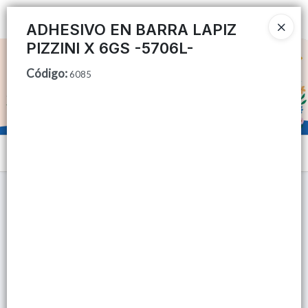
Ingresar a la Tienda
ADHESIVO EN BARRA LAPIZ
PIZZINI X 6GS -5706L-
CÓMO COMPRAR
Código
:
6085
QUIÉNES SOMOS
TIENDA MINORISTA
Menú
CONTACTO
Lista vacía