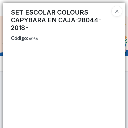
Ingresar a la Tienda
SET ESCOLAR COLOURS
CAPYBARA EN CAJA-28044-
CÓMO COMPRAR
2018-
Código
:
QUIÉNES SOMOS
6066
TIENDA MINORISTA
Menú
CONTACTO
Lista vacía