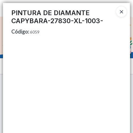
Ingresar a la Tienda
PINTURA DE DIAMANTE
CAPYBARA-27830-XL-1003-
CÓMO COMPRAR
Código
:
6059
QUIÉNES SOMOS
TIENDA MINORISTA
Menú
CONTACTO
Lista vacía