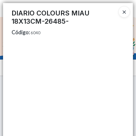
Ingresar a la Tienda
DIARIO COLOURS MIAU
18X13CM-26485-
CÓMO COMPRAR
Código
:
6040
QUIÉNES SOMOS
TIENDA MINORISTA
Menú
CONTACTO
Lista vacía