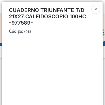
Ingresar a la Tienda
CUADERNO TRIUNFANTE T/D
21X27 CALEIDOSCOPIO 100HC
CÓMO COMPRAR
-977589-
Código
:
QUIÉNES SOMOS
6018
TIENDA MINORISTA
Menú
CONTACTO
Lista vacía