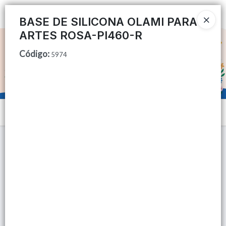
Ingresar a la Tienda
BASE DE SILICONA OLAMI PARA
ARTES ROSA-PI460-R
CÓMO COMPRAR
Código
:
5974
QUIÉNES SOMOS
TIENDA MINORISTA
Menú
CONTACTO
Lista vacía