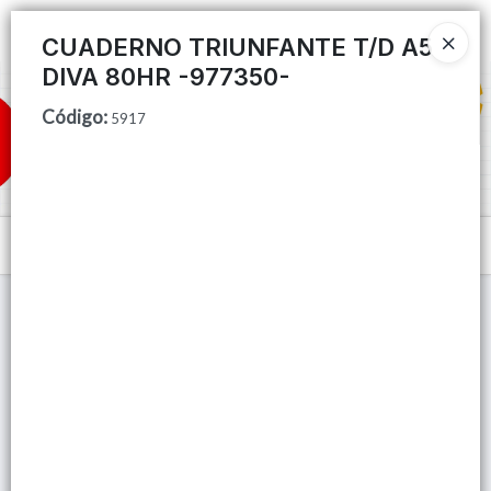
Ingresar a la Tienda
CUADERNO TRIUNFANTE T/D A5
DIVA 80HR -977350-
CÓMO COMPRAR
Código
:
5917
QUIÉNES SOMOS
TIENDA MINORISTA
Menú
CONTACTO
Lista vacía