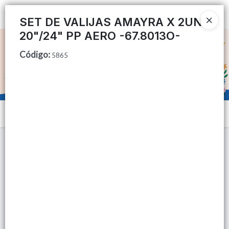
Ingresar a la Tienda
SET DE VALIJAS AMAYRA X 2UN
20"/24" PP AERO -67.8013O-
CÓMO COMPRAR
Código
:
5865
QUIÉNES SOMOS
TIENDA MINORISTA
Menú
CONTACTO
Lista vacía