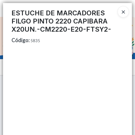
Ingresar a la Tienda
ESTUCHE DE MARCADORES
FILGO PINTO 2220 CAPIBARA
CÓMO COMPRAR
X20UN.-CM2220-E20-FTSY2-
Código
:
QUIÉNES SOMOS
5835
TIENDA MINORISTA
Menú
CONTACTO
Lista vacía