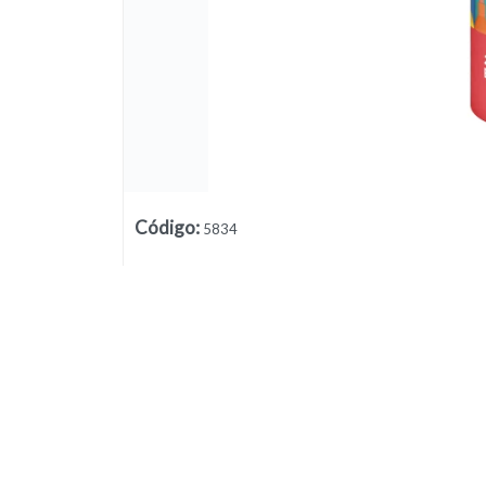
Código
:
5834
Lista vacía