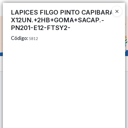
Ingresar a la Tienda
LAPICES FILGO PINTO CAPIBARA
X12UN.+2HB+GOMA+SACAP.-
CÓMO COMPRAR
PN201-E12-FTSY2-
Código
:
QUIÉNES SOMOS
5812
TIENDA MINORISTA
Menú
CONTACTO
Lista vacía