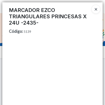
Ingresar a la Tienda
MARCADOR EZCO
TRIANGULARES PRINCESAS X
CÓMO COMPRAR
24U -2435-
Código
:
QUIÉNES SOMOS
5139
TIENDA MINORISTA
Menú
CONTACTO
Lista vacía