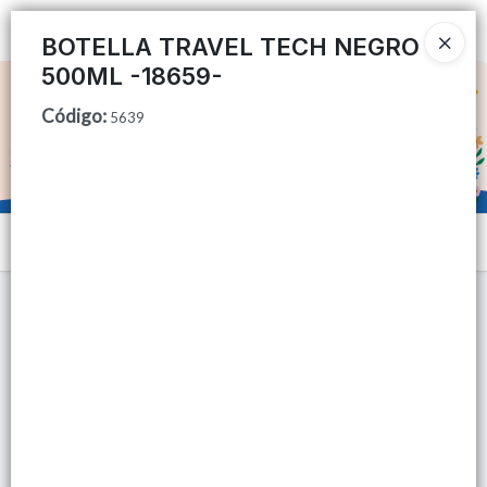
Ingresar a la Tienda
BOTELLA TRAVEL TECH NEGRO
500ML -18659-
CÓMO COMPRAR
Código
:
5639
QUIÉNES SOMOS
TIENDA MINORISTA
Menú
CONTACTO
Lista vacía