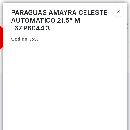
Ingresar a la Tienda
PARAGUAS AMAYRA CELESTE
AUTOMATICO 21.5" M
CÓMO COMPRAR
-67.P6044.3-
Código
:
QUIÉNES SOMOS
5616
TIENDA MINORISTA
Menú
CONTACTO
Lista vacía