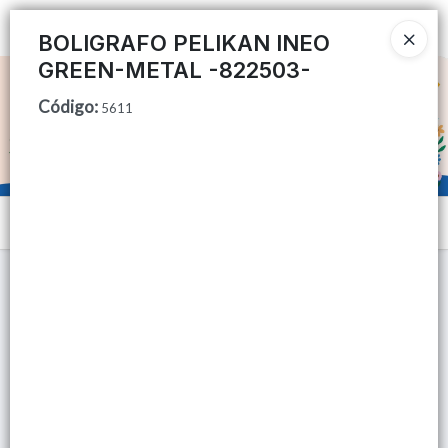
Ingresar a la Tienda
BOLIGRAFO PELIKAN INEO
GREEN-METAL -822503-
CÓMO COMPRAR
Código
:
5611
QUIÉNES SOMOS
TIENDA MINORISTA
Menú
CONTACTO
Lista vacía