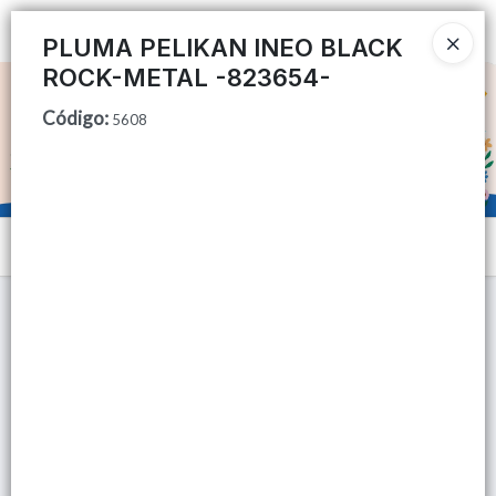
Ingresar a la Tienda
PLUMA PELIKAN INEO BLACK
ROCK-METAL -823654-
CÓMO COMPRAR
Código
:
5608
QUIÉNES SOMOS
TIENDA MINORISTA
Menú
CONTACTO
Lista vacía