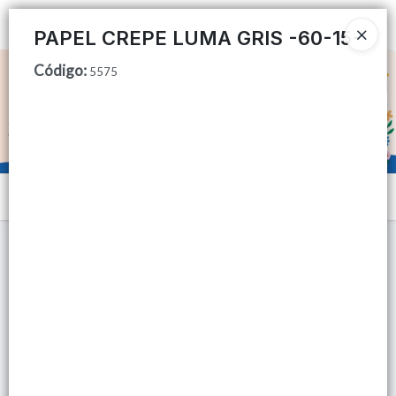
Ingresar a la Tienda
PAPEL CREPE LUMA GRIS -60-15-
Código
:
CÓMO COMPRAR
5575
QUIÉNES SOMOS
TIENDA MINORISTA
Menú
CONTACTO
Lista vacía