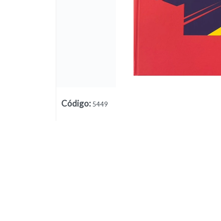
Código
:
5449
Lista vacía