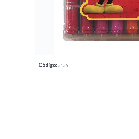
Código
:
5456
Lista vacía