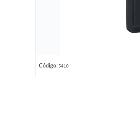
Código
:
5410
Lista vacía