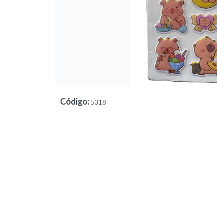
Código
:
5318
Lista vacía