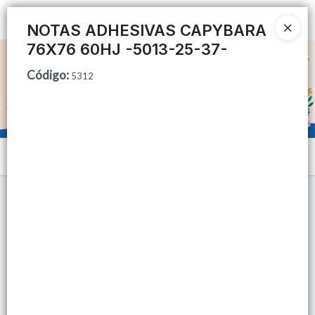
Ingresar a la Tienda
NOTAS ADHESIVAS CAPYBARA
76X76 60HJ -5013-25-37-
CÓMO COMPRAR
Código
:
5312
QUIÉNES SOMOS
TIENDA MINORISTA
Menú
CONTACTO
Lista vacía