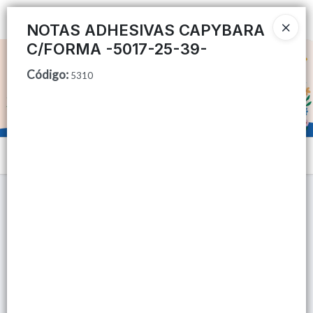
Ingresar a la Tienda
NOTAS ADHESIVAS CAPYBARA
C/FORMA -5017-25-39-
CÓMO COMPRAR
Código
:
5310
QUIÉNES SOMOS
TIENDA MINORISTA
Menú
CONTACTO
Lista vacía