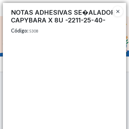
Ingresar a la Tienda
NOTAS ADHESIVAS SE�ALADOR
CAPYBARA X 8U -2211-25-40-
CÓMO COMPRAR
Código
:
5308
QUIÉNES SOMOS
TIENDA MINORISTA
Menú
CONTACTO
Lista vacía