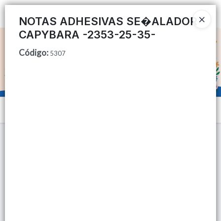
Ingresar a la Tienda
NOTAS ADHESIVAS SE�ALADOR
CAPYBARA -2353-25-35-
CÓMO COMPRAR
Código
:
5307
QUIÉNES SOMOS
TIENDA MINORISTA
Menú
CONTACTO
Lista vacía