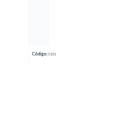
Código
:
5301
Lista vacía