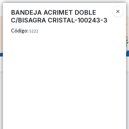
Ingresar a la Tienda
BANDEJA ACRIMET DOBLE
C/BISAGRA CRISTAL-100243-3
CÓMO COMPRAR
Código
:
5222
QUIÉNES SOMOS
TIENDA MINORISTA
Menú
CONTACTO
Lista vacía