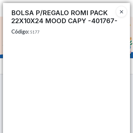
Ingresar a la Tienda
BOLSA P/REGALO ROMI PACK
22X10X24 MOOD CAPY -401767-
CÓMO COMPRAR
Código
:
5177
QUIÉNES SOMOS
TIENDA MINORISTA
Menú
CONTACTO
Lista vacía