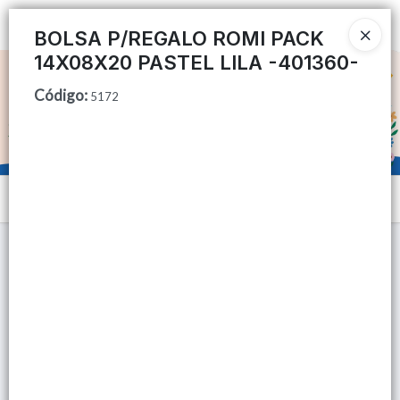
Ingresar a la Tienda
BOLSA P/REGALO ROMI PACK
14X08X20 PASTEL LILA -401360-
CÓMO COMPRAR
Código
:
5172
QUIÉNES SOMOS
TIENDA MINORISTA
Menú
CONTACTO
Lista vacía