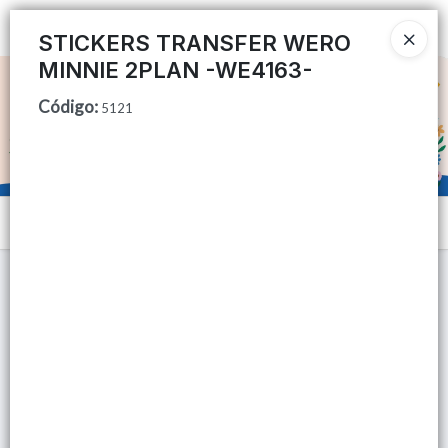
Ingresar a la Tienda
STICKERS TRANSFER WERO
MINNIE 2PLAN -WE4163-
CÓMO COMPRAR
Código
:
5121
QUIÉNES SOMOS
TIENDA MINORISTA
Menú
CONTACTO
Lista vacía