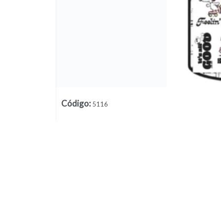
Código
:
5116
Lista vacía