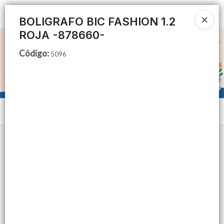
Ingresar a la Tienda
BOLIGRAFO BIC FASHION 1.2
ROJA -878660-
CÓMO COMPRAR
Código
:
5096
QUIÉNES SOMOS
TIENDA MINORISTA
Menú
CONTACTO
Lista vacía