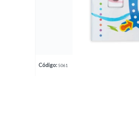
Código
:
5061
Lista vacía