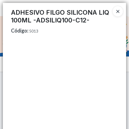
Ingresar a la Tienda
ADHESIVO FILGO SILICONA LIQ
100ML -ADSILIQ100-C12-
CÓMO COMPRAR
Código
:
5013
QUIÉNES SOMOS
TIENDA MINORISTA
Menú
CONTACTO
Lista vacía