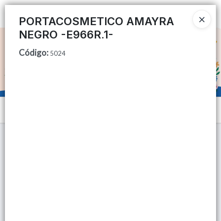
Ingresar a la Tienda
PORTACOSMETICO AMAYRA
NEGRO -E966R.1-
CÓMO COMPRAR
Código
:
5024
QUIÉNES SOMOS
TIENDA MINORISTA
Menú
CONTACTO
Lista vacía