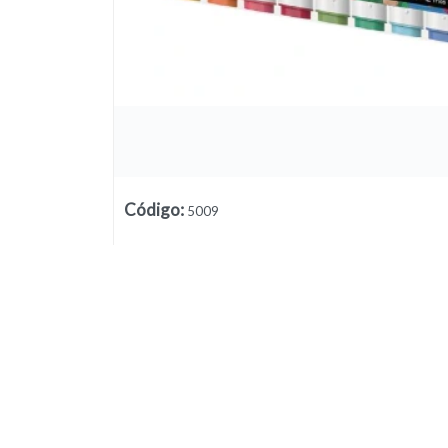
Código
:
5009
Lista vacía