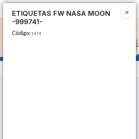
Ingresar a la Tienda
ETIQUETAS FW NASA MOON
-999741-
CÓMO COMPRAR
Código
:
1474
QUIÉNES SOMOS
TIENDA MINORISTA
Menú
CONTACTO
Lista vacía