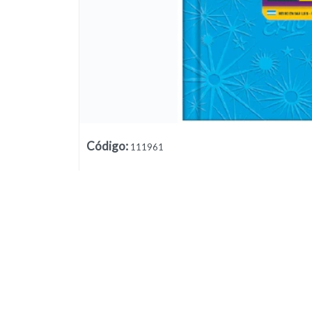
Código
:
111961
Lista vacía