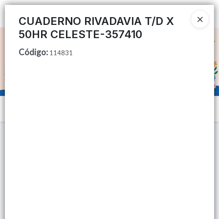
Ingresar a la Tienda
CUADERNO RIVADAVIA T/D X
50HR CELESTE-357410
CÓMO COMPRAR
Código
:
114831
QUIÉNES SOMOS
TIENDA MINORISTA
Menú
CONTACTO
Lista vacía