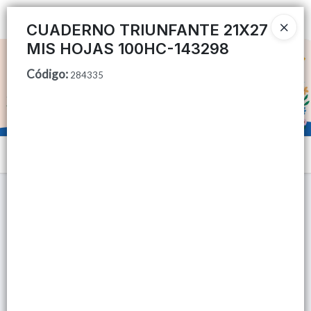
Ingresar a la Tienda
CUADERNO TRIUNFANTE 21X27
MIS HOJAS 100HC-143298
CÓMO COMPRAR
Código
:
284335
QUIÉNES SOMOS
TIENDA MINORISTA
Menú
CONTACTO
Lista vacía