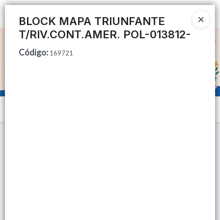
Ingresar a la Tienda
BLOCK MAPA TRIUNFANTE
T/RIV.CONT.AMER. POL-013812-
CÓMO COMPRAR
Código
:
169721
QUIÉNES SOMOS
TIENDA MINORISTA
Menú
CONTACTO
Lista vacía