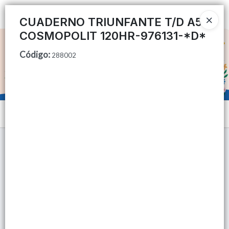
Ingresar a la Tienda
CUADERNO TRIUNFANTE T/D A5
COSMOPOLIT 120HR-976131-*D*
CÓMO COMPRAR
Código
:
288002
QUIÉNES SOMOS
TIENDA MINORISTA
Menú
CONTACTO
Lista vacía