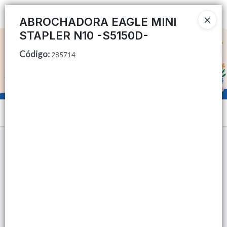
Ingresar a la Tienda
ABROCHADORA EAGLE MINI
STAPLER N10 -S5150D-
CÓMO COMPRAR
Código
:
285714
QUIÉNES SOMOS
TIENDA MINORISTA
Menú
CONTACTO
Lista vacía