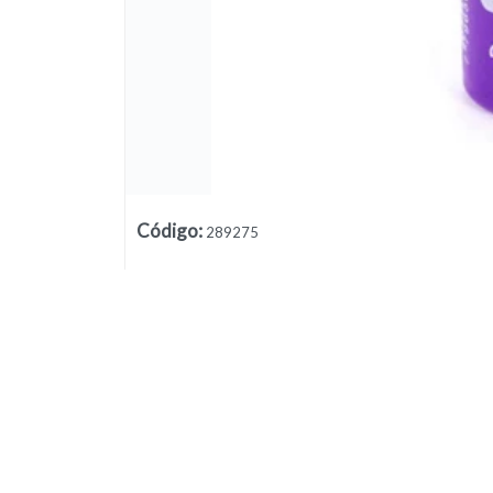
Código
:
289275
Lista vacía