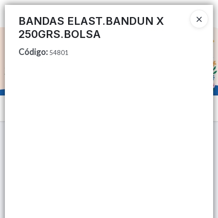
Ingresar a la Tienda
BANDAS ELAST.BANDUN X
250GRS.BOLSA
CÓMO COMPRAR
Código
:
54801
QUIÉNES SOMOS
TIENDA MINORISTA
Menú
CONTACTO
Lista vacía