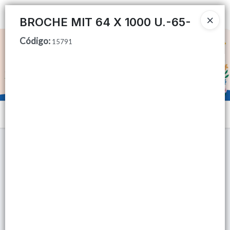
Ingresar a la Tienda
BROCHE MIT 64 X 1000 U.-65-
Código
:
CÓMO COMPRAR
15791
QUIÉNES SOMOS
TIENDA MINORISTA
Menú
CONTACTO
Lista vacía