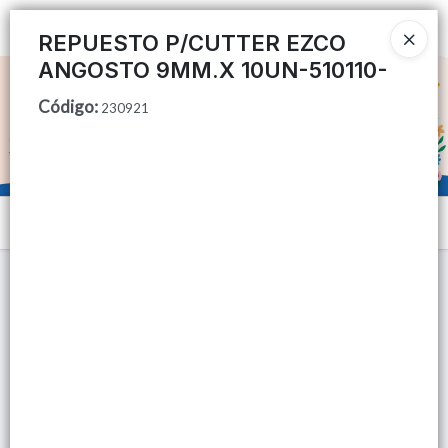
Ingresar a la Tienda
REPUESTO P/CUTTER EZCO
ANGOSTO 9MM.X 10UN-510110-
CÓMO COMPRAR
Código
:
230921
QUIÉNES SOMOS
TIENDA MINORISTA
Menú
CONTACTO
Lista vacía