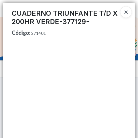
Ingresar a la Tienda
CUADERNO TRIUNFANTE T/D X
200HR VERDE-377129-
CÓMO COMPRAR
Código
:
271401
QUIÉNES SOMOS
TIENDA MINORISTA
Menú
CONTACTO
Lista vacía